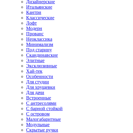
Дизайнерские
Итальянские
Кантри
Классические
Лофт
Модерн
Прованс
Неоклассика
Минимализм
Под старину
Скандинавские
Элитные
Эксклюзивные
Хай-тек
Особенности
Для студии
Для хрущевки
Для дачи
Встроенные
С антресолями
С барной стойкой
С островом
Малогабаритные
Модульные
Скрытые ручки