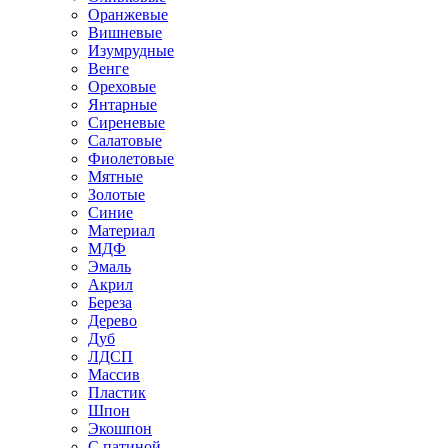
Оранжевые
Вишневые
Изумрудные
Венге
Ореховые
Янтарные
Сиреневые
Салатовые
Фиолетовые
Мятные
Золотые
Синие
Материал
МДФ
Эмаль
Акрил
Береза
Дерево
Дуб
ЛДСП
Массив
Пластик
Шпон
Экошпон
С патиной