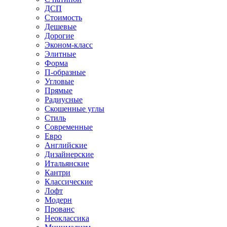
ДСП
Стоимость
Дешевые
Дорогие
Эконом-класс
Элитные
Форма
П-образные
Угловые
Прямые
Радиусные
Скошенные углы
Стиль
Современные
Евро
Английские
Дизайнерские
Итальянские
Кантри
Классические
Лофт
Модерн
Прованс
Неоклассика