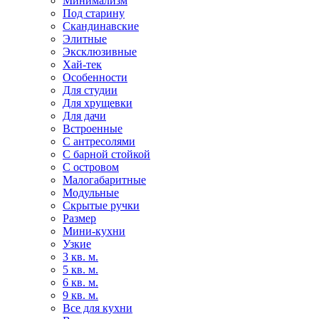
Минимализм
Под старину
Скандинавские
Элитные
Эксклюзивные
Хай-тек
Особенности
Для студии
Для хрущевки
Для дачи
Встроенные
С антресолями
С барной стойкой
С островом
Малогабаритные
Модульные
Скрытые ручки
Размер
Мини-кухни
Узкие
3 кв. м.
5 кв. м.
6 кв. м.
9 кв. м.
Все для кухни