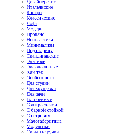
Дизайнерские
Итальянские
Кантри
Классические
Лофт
Модерн
Прованс
Неоклассика
Минимализм
Под старину
Скандинавские
Элитные
Эксклюзивные
Хай-тек
Особенности
Для студии
Для хрущевки
Для дачи
Встроенные
С антресолями
С барной стойкой
С островом
Малогабаритные
Модульные
Скрытые ручки