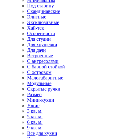
Минимализм
Под старину
Скандинавские
Элитные
Эксклюзивные
Хай-тек
Особенности
Для студии
Для хрущевки
Для дачи
Встроенные
С антресолями
С барной стойкой
С островом
Малогабаритные
Модульные
Скрытые ручки
Размер
Мини-кухни
Узкие
3 кв. м.
5 кв. м.
6 кв. м.
9 кв. м.
Все для кухни