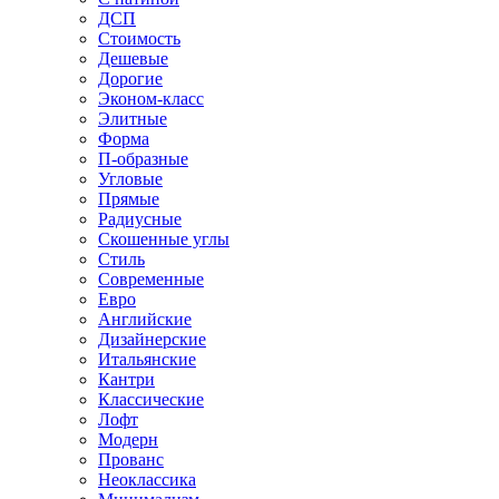
ДСП
Стоимость
Дешевые
Дорогие
Эконом-класс
Элитные
Форма
П-образные
Угловые
Прямые
Радиусные
Скошенные углы
Стиль
Современные
Евро
Английские
Дизайнерские
Итальянские
Кантри
Классические
Лофт
Модерн
Прованс
Неоклассика