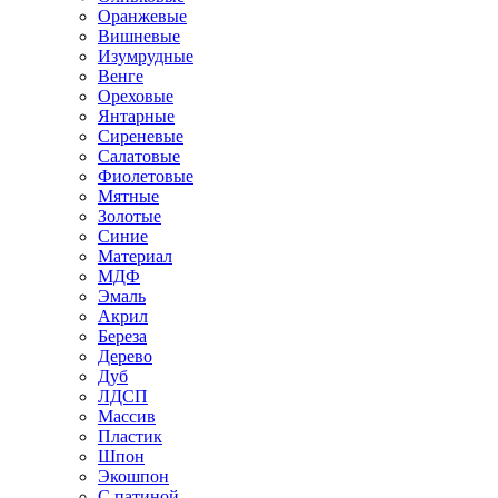
Оранжевые
Вишневые
Изумрудные
Венге
Ореховые
Янтарные
Сиреневые
Салатовые
Фиолетовые
Мятные
Золотые
Синие
Материал
МДФ
Эмаль
Акрил
Береза
Дерево
Дуб
ЛДСП
Массив
Пластик
Шпон
Экошпон
С патиной