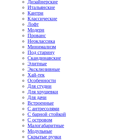
Дизайнерские
Итальянские
Кантри
Классические
Лофт
Модерн
Прованс
Неоклассика
Минимализм
Под старину
Скандинавские
Элитные
Эксклюзивные
Хай-тек
Особенности
Для студии
Для хрущевки
Для дачи
Встроенные
С антресолями
С барной стойкой
С островом
Малогабаритные
Модульные
Скрытые ручки