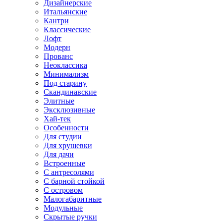
Дизайнерские
Итальянские
Кантри
Классические
Лофт
Модерн
Прованс
Неоклассика
Минимализм
Под старину
Скандинавские
Элитные
Эксклюзивные
Хай-тек
Особенности
Для студии
Для хрущевки
Для дачи
Встроенные
С антресолями
С барной стойкой
С островом
Малогабаритные
Модульные
Скрытые ручки