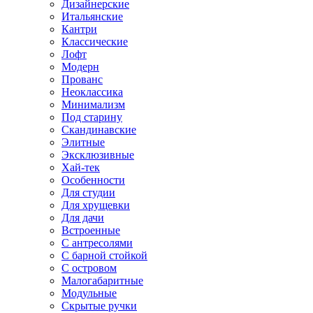
Дизайнерские
Итальянские
Кантри
Классические
Лофт
Модерн
Прованс
Неоклассика
Минимализм
Под старину
Скандинавские
Элитные
Эксклюзивные
Хай-тек
Особенности
Для студии
Для хрущевки
Для дачи
Встроенные
С антресолями
С барной стойкой
С островом
Малогабаритные
Модульные
Скрытые ручки