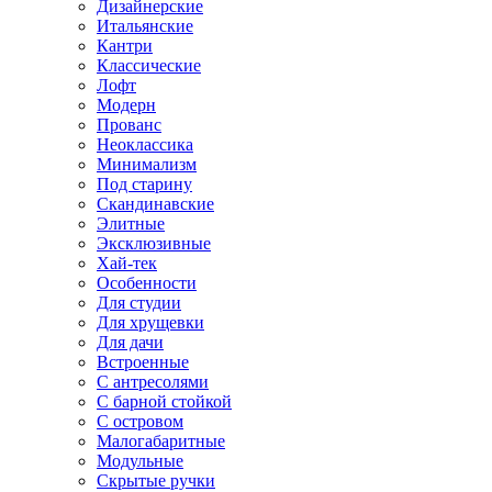
Дизайнерские
Итальянские
Кантри
Классические
Лофт
Модерн
Прованс
Неоклассика
Минимализм
Под старину
Скандинавские
Элитные
Эксклюзивные
Хай-тек
Особенности
Для студии
Для хрущевки
Для дачи
Встроенные
С антресолями
С барной стойкой
С островом
Малогабаритные
Модульные
Скрытые ручки