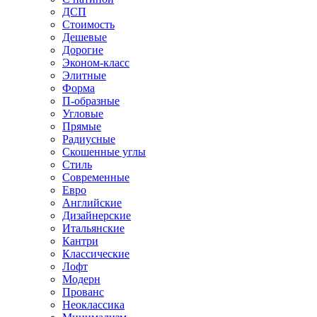
ДСП
Стоимость
Дешевые
Дорогие
Эконом-класс
Элитные
Форма
П-образные
Угловые
Прямые
Радиусные
Скошенные углы
Стиль
Современные
Евро
Английские
Дизайнерские
Итальянские
Кантри
Классические
Лофт
Модерн
Прованс
Неоклассика