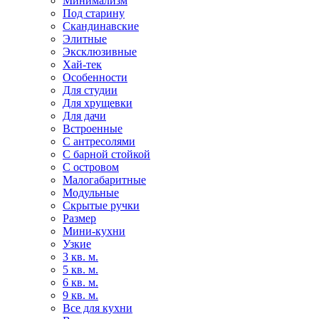
Минимализм
Под старину
Скандинавские
Элитные
Эксклюзивные
Хай-тек
Особенности
Для студии
Для хрущевки
Для дачи
Встроенные
С антресолями
С барной стойкой
С островом
Малогабаритные
Модульные
Скрытые ручки
Размер
Мини-кухни
Узкие
3 кв. м.
5 кв. м.
6 кв. м.
9 кв. м.
Все для кухни