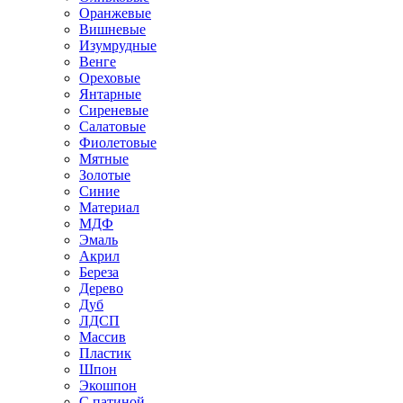
Оранжевые
Вишневые
Изумрудные
Венге
Ореховые
Янтарные
Сиреневые
Салатовые
Фиолетовые
Мятные
Золотые
Синие
Материал
МДФ
Эмаль
Акрил
Береза
Дерево
Дуб
ЛДСП
Массив
Пластик
Шпон
Экошпон
С патиной