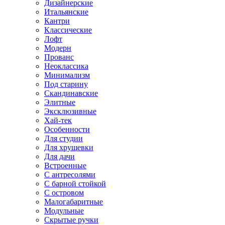
Дизайнерские
Итальянские
Кантри
Классические
Лофт
Модерн
Прованс
Неоклассика
Минимализм
Под старину
Скандинавские
Элитные
Эксклюзивные
Хай-тек
Особенности
Для студии
Для хрущевки
Для дачи
Встроенные
С антресолями
С барной стойкой
С островом
Малогабаритные
Модульные
Скрытые ручки