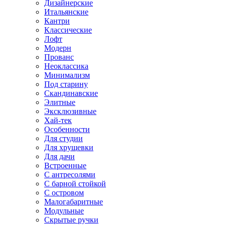
Дизайнерские
Итальянские
Кантри
Классические
Лофт
Модерн
Прованс
Неоклассика
Минимализм
Под старину
Скандинавские
Элитные
Эксклюзивные
Хай-тек
Особенности
Для студии
Для хрущевки
Для дачи
Встроенные
С антресолями
С барной стойкой
С островом
Малогабаритные
Модульные
Скрытые ручки