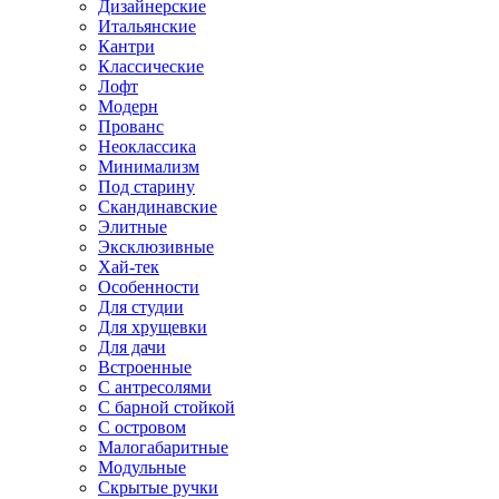
Дизайнерские
Итальянские
Кантри
Классические
Лофт
Модерн
Прованс
Неоклассика
Минимализм
Под старину
Скандинавские
Элитные
Эксклюзивные
Хай-тек
Особенности
Для студии
Для хрущевки
Для дачи
Встроенные
С антресолями
С барной стойкой
С островом
Малогабаритные
Модульные
Скрытые ручки