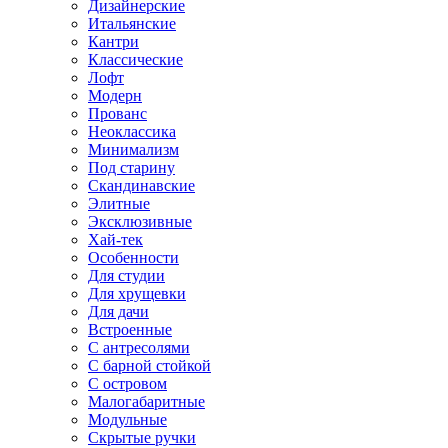
Дизайнерские
Итальянские
Кантри
Классические
Лофт
Модерн
Прованс
Неоклассика
Минимализм
Под старину
Скандинавские
Элитные
Эксклюзивные
Хай-тек
Особенности
Для студии
Для хрущевки
Для дачи
Встроенные
С антресолями
С барной стойкой
С островом
Малогабаритные
Модульные
Скрытые ручки