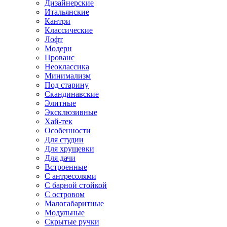
Дизайнерские
Итальянские
Кантри
Классические
Лофт
Модерн
Прованс
Неоклассика
Минимализм
Под старину
Скандинавские
Элитные
Эксклюзивные
Хай-тек
Особенности
Для студии
Для хрущевки
Для дачи
Встроенные
С антресолями
С барной стойкой
С островом
Малогабаритные
Модульные
Скрытые ручки