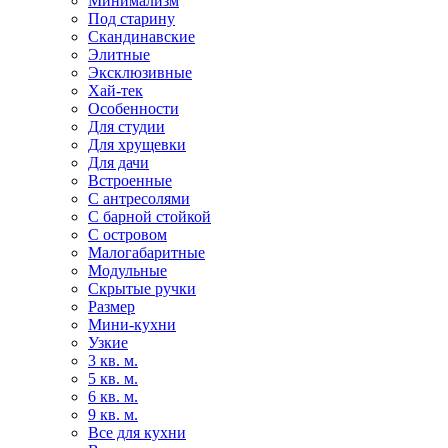
Минимализм
Под старину
Скандинавские
Элитные
Эксклюзивные
Хай-тек
Особенности
Для студии
Для хрущевки
Для дачи
Встроенные
С антресолями
С барной стойкой
С островом
Малогабаритные
Модульные
Скрытые ручки
Размер
Мини-кухни
Узкие
3 кв. м.
5 кв. м.
6 кв. м.
9 кв. м.
Все для кухни