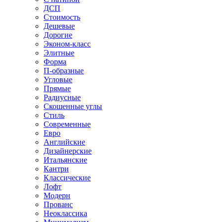
ДСП
Стоимость
Дешевые
Дорогие
Эконом-класс
Элитные
Форма
П-образные
Угловые
Прямые
Радиусные
Скошенные углы
Стиль
Современные
Евро
Английские
Дизайнерские
Итальянские
Кантри
Классические
Лофт
Модерн
Прованс
Неоклассика