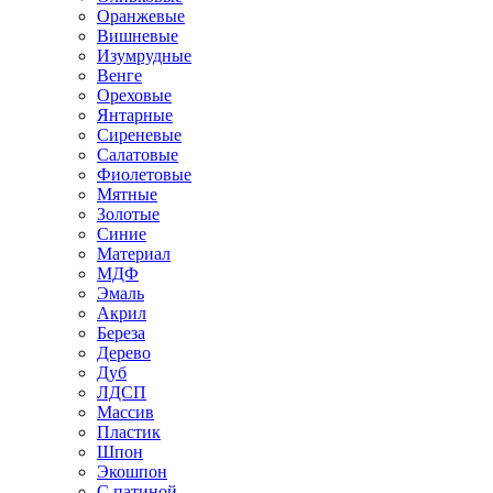
Оранжевые
Вишневые
Изумрудные
Венге
Ореховые
Янтарные
Сиреневые
Салатовые
Фиолетовые
Мятные
Золотые
Синие
Материал
МДФ
Эмаль
Акрил
Береза
Дерево
Дуб
ЛДСП
Массив
Пластик
Шпон
Экошпон
С патиной