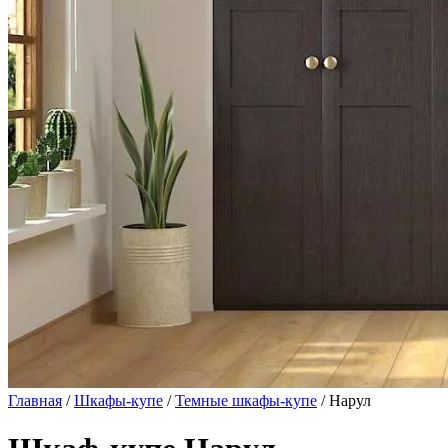
Главная
/
Шкафы-купе
/
Темные шкафы-купе
/ Нарул