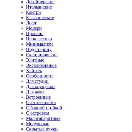
Дизайнерские
Итальянские
Кантри
Классические
Лофт
Модерн
Прованс
Неоклассика
Минимализм
Под старину
Скандинавские
Элитные
Эксклюзивные
Хай-тек
Особенности
Для студии
Для хрущевки
Для дачи
Встроенные
С антресолями
С барной стойкой
С островом
Малогабаритные
Модульные
Скрытые ручки