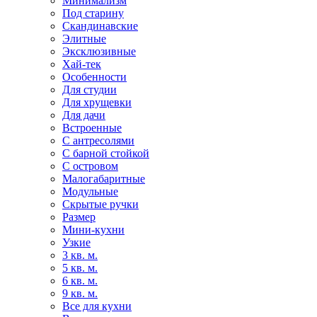
Минимализм
Под старину
Скандинавские
Элитные
Эксклюзивные
Хай-тек
Особенности
Для студии
Для хрущевки
Для дачи
Встроенные
С антресолями
С барной стойкой
С островом
Малогабаритные
Модульные
Скрытые ручки
Размер
Мини-кухни
Узкие
3 кв. м.
5 кв. м.
6 кв. м.
9 кв. м.
Все для кухни