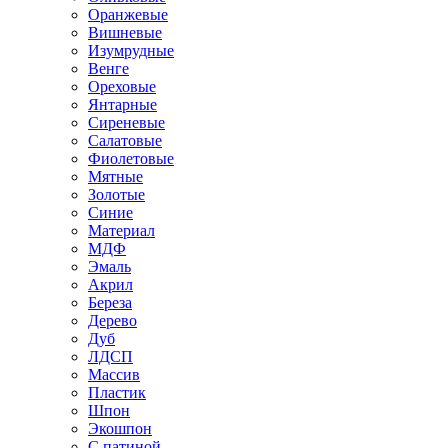
Оранжевые
Вишневые
Изумрудные
Венге
Ореховые
Янтарные
Сиреневые
Салатовые
Фиолетовые
Мятные
Золотые
Синие
Материал
МДФ
Эмаль
Акрил
Береза
Дерево
Дуб
ЛДСП
Массив
Пластик
Шпон
Экошпон
С патиной