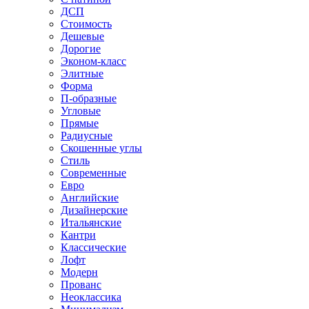
ДСП
Стоимость
Дешевые
Дорогие
Эконом-класс
Элитные
Форма
П-образные
Угловые
Прямые
Радиусные
Скошенные углы
Стиль
Современные
Евро
Английские
Дизайнерские
Итальянские
Кантри
Классические
Лофт
Модерн
Прованс
Неоклассика