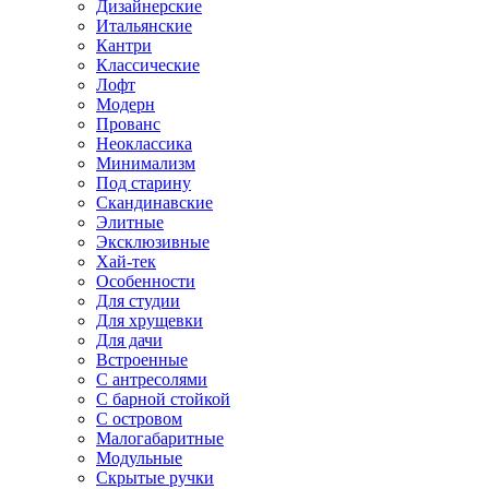
Дизайнерские
Итальянские
Кантри
Классические
Лофт
Модерн
Прованс
Неоклассика
Минимализм
Под старину
Скандинавские
Элитные
Эксклюзивные
Хай-тек
Особенности
Для студии
Для хрущевки
Для дачи
Встроенные
С антресолями
С барной стойкой
С островом
Малогабаритные
Модульные
Скрытые ручки