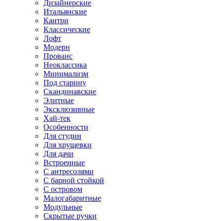
Дизайнерские
Итальянские
Кантри
Классические
Лофт
Модерн
Прованс
Неоклассика
Минимализм
Под старину
Скандинавские
Элитные
Эксклюзивные
Хай-тек
Особенности
Для студии
Для хрущевки
Для дачи
Встроенные
С антресолями
С барной стойкой
С островом
Малогабаритные
Модульные
Скрытые ручки