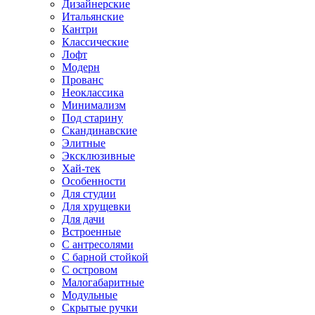
Дизайнерские
Итальянские
Кантри
Классические
Лофт
Модерн
Прованс
Неоклассика
Минимализм
Под старину
Скандинавские
Элитные
Эксклюзивные
Хай-тек
Особенности
Для студии
Для хрущевки
Для дачи
Встроенные
С антресолями
С барной стойкой
С островом
Малогабаритные
Модульные
Скрытые ручки