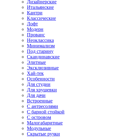
Дизайнерские
Итальянские
Кантри
Классические
Лофт
Модерн
Прованс
Неоклассика
Минимализм
Под старину
Скандинавские
Элитные
Эксклюзивные
Хай-тек
Особенности
Для студии
Для хрущевки
Для дачи
Встроенные
С антресолями
С барной стойкой
С островом
Малогабаритные
Модульные
Скрытые ручки