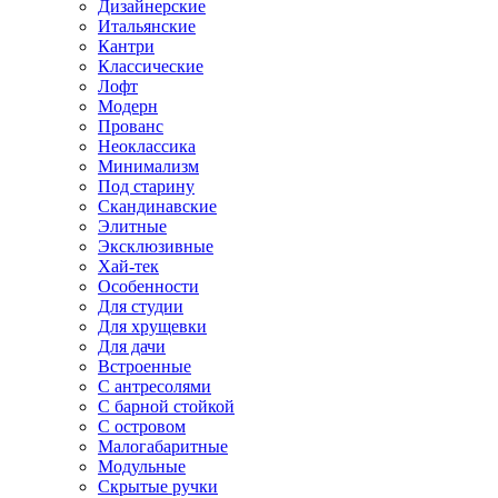
Дизайнерские
Итальянские
Кантри
Классические
Лофт
Модерн
Прованс
Неоклассика
Минимализм
Под старину
Скандинавские
Элитные
Эксклюзивные
Хай-тек
Особенности
Для студии
Для хрущевки
Для дачи
Встроенные
С антресолями
С барной стойкой
С островом
Малогабаритные
Модульные
Скрытые ручки