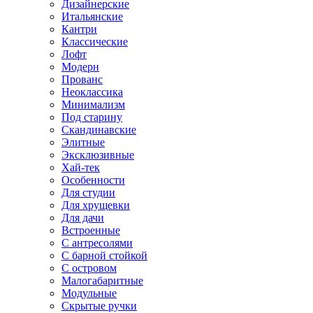
Дизайнерские
Итальянские
Кантри
Классические
Лофт
Модерн
Прованс
Неоклассика
Минимализм
Под старину
Скандинавские
Элитные
Эксклюзивные
Хай-тек
Особенности
Для студии
Для хрущевки
Для дачи
Встроенные
С антресолями
С барной стойкой
С островом
Малогабаритные
Модульные
Скрытые ручки