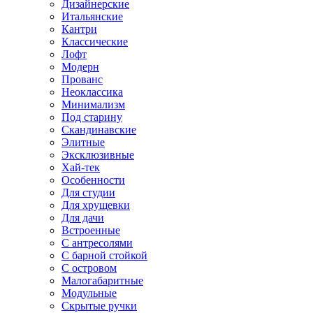
Дизайнерские
Итальянские
Кантри
Классические
Лофт
Модерн
Прованс
Неоклассика
Минимализм
Под старину
Скандинавские
Элитные
Эксклюзивные
Хай-тек
Особенности
Для студии
Для хрущевки
Для дачи
Встроенные
С антресолями
С барной стойкой
С островом
Малогабаритные
Модульные
Скрытые ручки