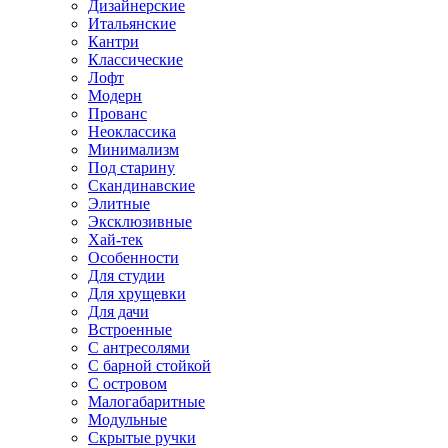
Дизайнерские
Итальянские
Кантри
Классические
Лофт
Модерн
Прованс
Неоклассика
Минимализм
Под старину
Скандинавские
Элитные
Эксклюзивные
Хай-тек
Особенности
Для студии
Для хрущевки
Для дачи
Встроенные
С антресолями
С барной стойкой
С островом
Малогабаритные
Модульные
Скрытые ручки