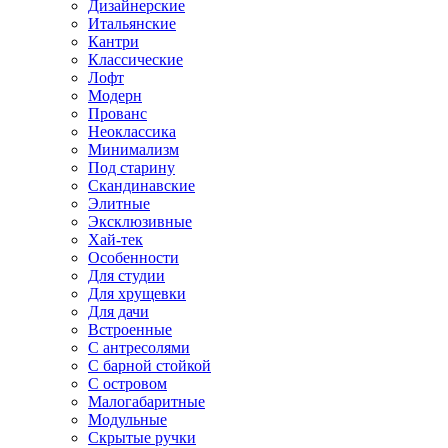
Дизайнерские
Итальянские
Кантри
Классические
Лофт
Модерн
Прованс
Неоклассика
Минимализм
Под старину
Скандинавские
Элитные
Эксклюзивные
Хай-тек
Особенности
Для студии
Для хрущевки
Для дачи
Встроенные
С антресолями
С барной стойкой
С островом
Малогабаритные
Модульные
Скрытые ручки