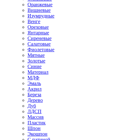
Оранжевые
Вишневые
Изумрудные
Венге
Ореховые
Янтарные
Сиреневые
Салатовые
Фиолетовые
Мятные
Золотые
Синие
Материал
МДФ
Эмаль
Акрил
Береза
Дерево
Дуб
ЛДСП
Массив
Пластик
Шпон
Экошпон
С патиной