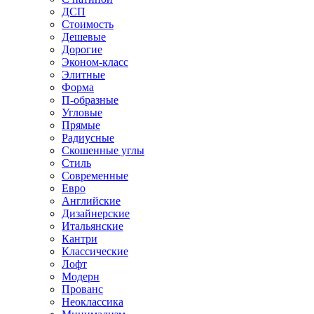
ДСП
Стоимость
Дешевые
Дорогие
Эконом-класс
Элитные
Форма
П-образные
Угловые
Прямые
Радиусные
Скошенные углы
Стиль
Современные
Евро
Английские
Дизайнерские
Итальянские
Кантри
Классические
Лофт
Модерн
Прованс
Неоклассика