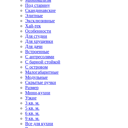
Минимализм
Под старину
Скандинавские
Элитные
Эксклюзивные
Хай-тек
Особенности
Для студии
Для хрущевки
Для дачи
Встроенные
С антресолями
С барной стойкой
С островом
Малогабаритные
Модульные
Скрытые ручки
Размер
Мини-кухни
Узкие
3 кв. м.
5 кв. м.
6 кв. м.
9 кв. м.
Все для кухни