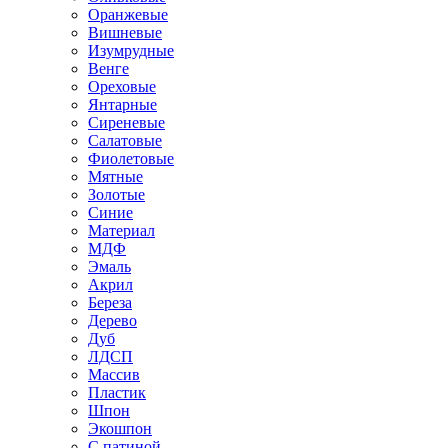
Оранжевые
Вишневые
Изумрудные
Венге
Ореховые
Янтарные
Сиреневые
Салатовые
Фиолетовые
Мятные
Золотые
Синие
Материал
МДФ
Эмаль
Акрил
Береза
Дерево
Дуб
ЛДСП
Массив
Пластик
Шпон
Экошпон
С патиной