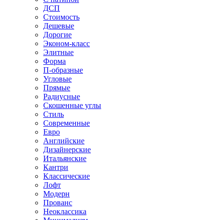
ДСП
Стоимость
Дешевые
Дорогие
Эконом-класс
Элитные
Форма
П-образные
Угловые
Прямые
Радиусные
Скошенные углы
Стиль
Современные
Евро
Английские
Дизайнерские
Итальянские
Кантри
Классические
Лофт
Модерн
Прованс
Неоклассика