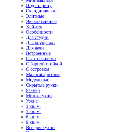
Минимализм
Под старину
Скандинавские
Элитные
Эксклюзивные
Хай-тек
Особенности
Для студии
Для хрущевки
Для дачи
Встроенные
С антресолями
С барной стойкой
С островом
Малогабаритные
Модульные
Скрытые ручки
Размер
Мини-кухни
Узкие
3 кв. м.
5 кв. м.
6 кв. м.
9 кв. м.
Все для кухни