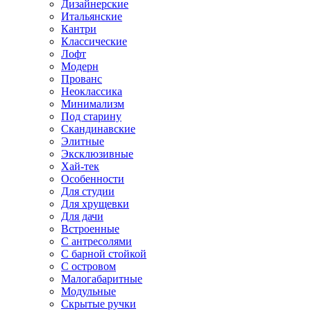
Дизайнерские
Итальянские
Кантри
Классические
Лофт
Модерн
Прованс
Неоклассика
Минимализм
Под старину
Скандинавские
Элитные
Эксклюзивные
Хай-тек
Особенности
Для студии
Для хрущевки
Для дачи
Встроенные
С антресолями
С барной стойкой
С островом
Малогабаритные
Модульные
Скрытые ручки