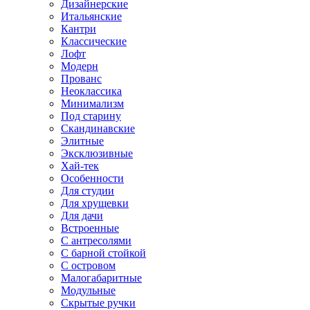
Дизайнерские
Итальянские
Кантри
Классические
Лофт
Модерн
Прованс
Неоклассика
Минимализм
Под старину
Скандинавские
Элитные
Эксклюзивные
Хай-тек
Особенности
Для студии
Для хрущевки
Для дачи
Встроенные
С антресолями
С барной стойкой
С островом
Малогабаритные
Модульные
Скрытые ручки