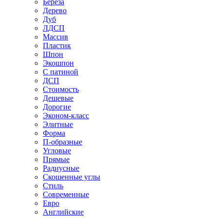
Береза
Дерево
Дуб
ЛДСП
Массив
Пластик
Шпон
Экошпон
С патиной
ДСП
Стоимость
Дешевые
Дорогие
Эконом-класс
Элитные
Форма
П-образные
Угловые
Прямые
Радиусные
Скошенные углы
Стиль
Современные
Евро
Английские