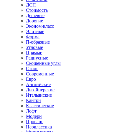
ДСП
Стоимость
Дешевые
Дорогие
Эконом-класс
Элитные
Форма
П-образные
Угловые
Прямые
Радиусные
Скошенные углы
Стиль
Современные
Евро
Английские
Дизайнерские
Итальянские
Кантри
Классические
Лофт
Модерн
Прованс
Неоклассика