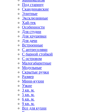
Минимализм
Под старину
Скандинавские
Элитные
Эксклюзивные
Хай-тек
Особенности
Для студии
Для хрущевки
Для дачи
Встроенные
С антресолями
С барной стойкой
С островом
Малогабаритные
Модульные
Скрытые ручки
Размер
Мини-кухни
Узкие
3 кв. м.
5 кв. м.
6 кв. м.
9 кв. м.
Все для кухни