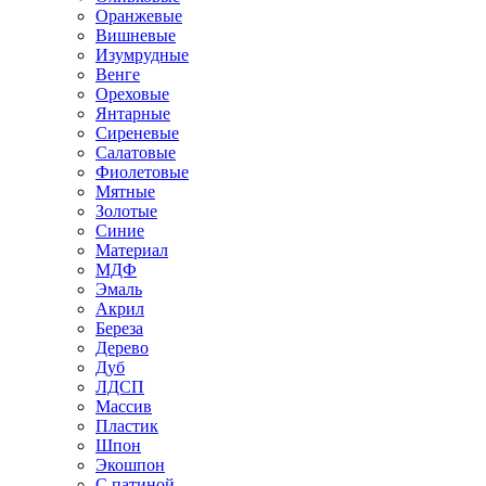
Оранжевые
Вишневые
Изумрудные
Венге
Ореховые
Янтарные
Сиреневые
Салатовые
Фиолетовые
Мятные
Золотые
Синие
Материал
МДФ
Эмаль
Акрил
Береза
Дерево
Дуб
ЛДСП
Массив
Пластик
Шпон
Экошпон
С патиной