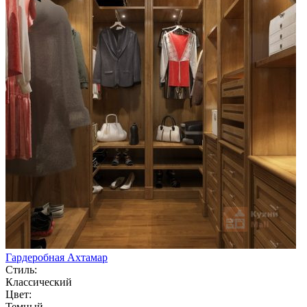
Гардеробная Ахтамар
Стиль:
Классический
Цвет:
Темный