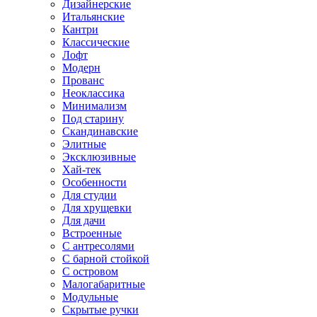
Дизайнерские
Итальянские
Кантри
Классические
Лофт
Модерн
Прованс
Неоклассика
Минимализм
Под старину
Скандинавские
Элитные
Эксклюзивные
Хай-тек
Особенности
Для студии
Для хрущевки
Для дачи
Встроенные
С антресолями
С барной стойкой
С островом
Малогабаритные
Модульные
Скрытые ручки