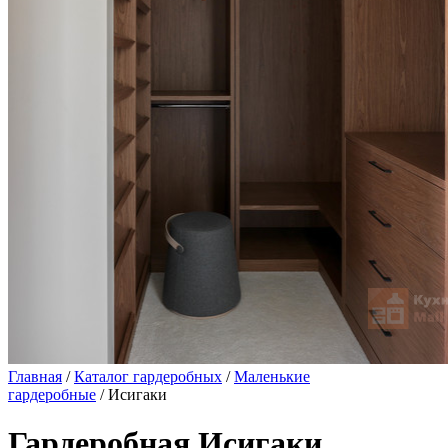
Главная
/
Каталог гардеробных
/
Маленькие
гардеробные
/ Исигаки
Гардеробная Исигаки