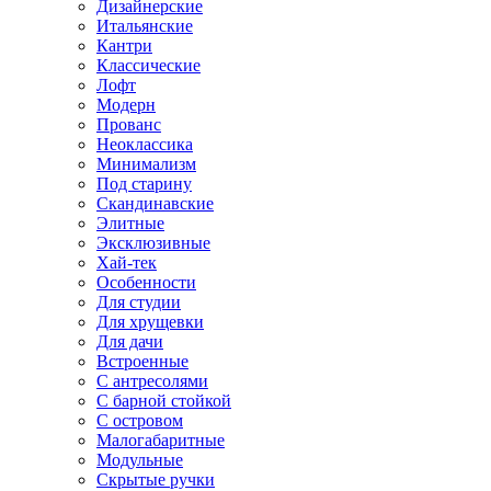
Дизайнерские
Итальянские
Кантри
Классические
Лофт
Модерн
Прованс
Неоклассика
Минимализм
Под старину
Скандинавские
Элитные
Эксклюзивные
Хай-тек
Особенности
Для студии
Для хрущевки
Для дачи
Встроенные
С антресолями
С барной стойкой
С островом
Малогабаритные
Модульные
Скрытые ручки