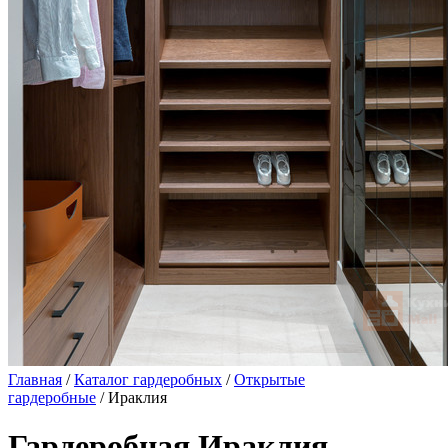
Главная
/
Каталог гардеробных
/
Открытые
гардеробные
/ Ираклия
Гардеробная Ираклия