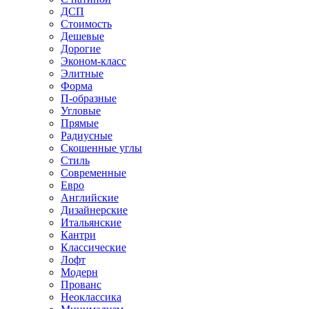
ДСП
Стоимость
Дешевые
Дорогие
Эконом-класс
Элитные
Форма
П-образные
Угловые
Прямые
Радиусные
Скошенные углы
Стиль
Современные
Евро
Английские
Дизайнерские
Итальянские
Кантри
Классические
Лофт
Модерн
Прованс
Неоклассика