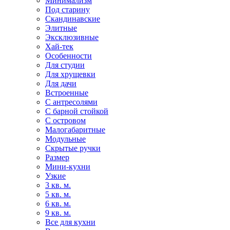
Минимализм
Под старину
Скандинавские
Элитные
Эксклюзивные
Хай-тек
Особенности
Для студии
Для хрущевки
Для дачи
Встроенные
С антресолями
С барной стойкой
С островом
Малогабаритные
Модульные
Скрытые ручки
Размер
Мини-кухни
Узкие
3 кв. м.
5 кв. м.
6 кв. м.
9 кв. м.
Все для кухни