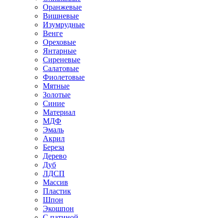
Оранжевые
Вишневые
Изумрудные
Венге
Ореховые
Янтарные
Сиреневые
Салатовые
Фиолетовые
Мятные
Золотые
Синие
Материал
МДФ
Эмаль
Акрил
Береза
Дерево
Дуб
ЛДСП
Массив
Пластик
Шпон
Экошпон
С патиной