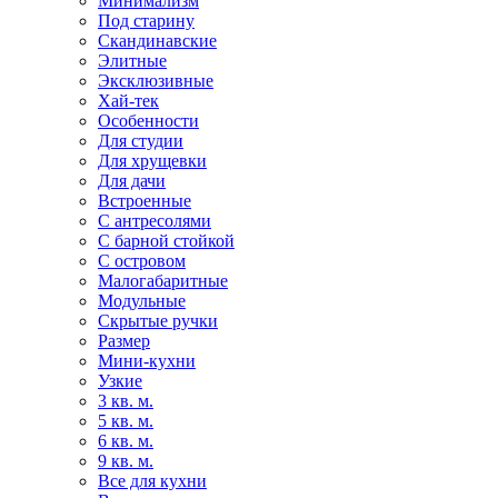
Минимализм
Под старину
Скандинавские
Элитные
Эксклюзивные
Хай-тек
Особенности
Для студии
Для хрущевки
Для дачи
Встроенные
С антресолями
С барной стойкой
С островом
Малогабаритные
Модульные
Скрытые ручки
Размер
Мини-кухни
Узкие
3 кв. м.
5 кв. м.
6 кв. м.
9 кв. м.
Все для кухни