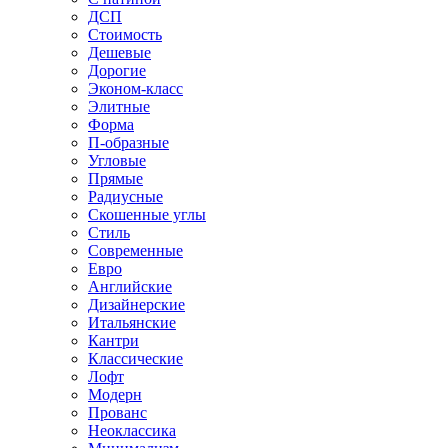
ДСП
Стоимость
Дешевые
Дорогие
Эконом-класс
Элитные
Форма
П-образные
Угловые
Прямые
Радиусные
Скошенные углы
Стиль
Современные
Евро
Английские
Дизайнерские
Итальянские
Кантри
Классические
Лофт
Модерн
Прованс
Неоклассика