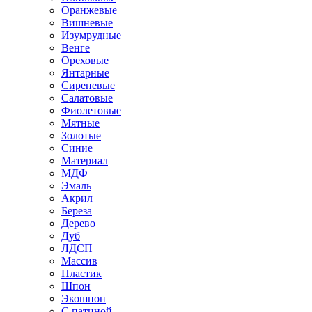
Оранжевые
Вишневые
Изумрудные
Венге
Ореховые
Янтарные
Сиреневые
Салатовые
Фиолетовые
Мятные
Золотые
Синие
Материал
МДФ
Эмаль
Акрил
Береза
Дерево
Дуб
ЛДСП
Массив
Пластик
Шпон
Экошпон
С патиной