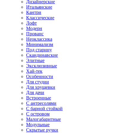
Дизайнерские
Итальянские
Кантри
Классические
Лофт
Модерн
Прованс
Неоклассика
Минимализм
Под старину
Скандинавские
Элитные
Эксклюзивные
Хай-тек
Особенности
Для студии
Для хрущевки
Для дачи
Встроенные
С антресолями
С барной стойкой
С островом
Малогабаритные
Модульные
Скрытые ручки