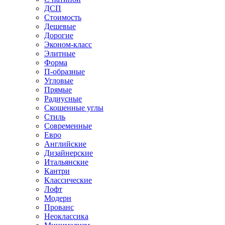
ДСП
Стоимость
Дешевые
Дорогие
Эконом-класс
Элитные
Форма
П-образные
Угловые
Прямые
Радиусные
Скошенные углы
Стиль
Современные
Евро
Английские
Дизайнерские
Итальянские
Кантри
Классические
Лофт
Модерн
Прованс
Неоклассика