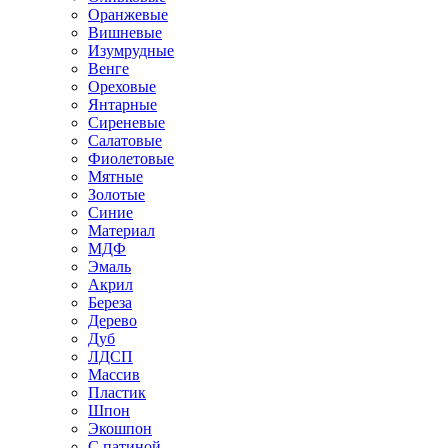
Оранжевые
Вишневые
Изумрудные
Венге
Ореховые
Янтарные
Сиреневые
Салатовые
Фиолетовые
Мятные
Золотые
Синие
Материал
МДФ
Эмаль
Акрил
Береза
Дерево
Дуб
ЛДСП
Массив
Пластик
Шпон
Экошпон
С патиной