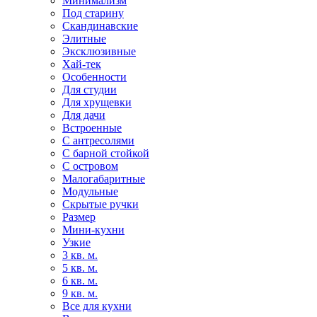
Минимализм
Под старину
Скандинавские
Элитные
Эксклюзивные
Хай-тек
Особенности
Для студии
Для хрущевки
Для дачи
Встроенные
С антресолями
С барной стойкой
С островом
Малогабаритные
Модульные
Скрытые ручки
Размер
Мини-кухни
Узкие
3 кв. м.
5 кв. м.
6 кв. м.
9 кв. м.
Все для кухни