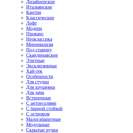
Дизайнерские
Итальянские
Кантри
Классические
Лофт
Модерн
Прованс
Неоклассика
Минимализм
Под старину
Скандинавские
Элитные
Эксклюзивные
Хай-тек
Особенности
Для студии
Для хрущевки
Для дачи
Встроенные
С антресолями
С барной стойкой
С островом
Малогабаритные
Модульные
Скрытые ручки