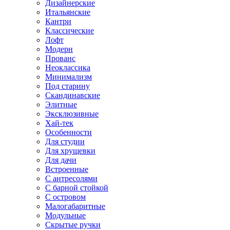
Дизайнерские
Итальянские
Кантри
Классические
Лофт
Модерн
Прованс
Неоклассика
Минимализм
Под старину
Скандинавские
Элитные
Эксклюзивные
Хай-тек
Особенности
Для студии
Для хрущевки
Для дачи
Встроенные
С антресолями
С барной стойкой
С островом
Малогабаритные
Модульные
Скрытые ручки