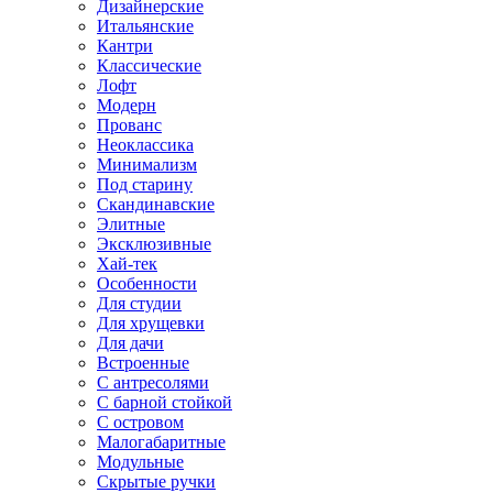
Дизайнерские
Итальянские
Кантри
Классические
Лофт
Модерн
Прованс
Неоклассика
Минимализм
Под старину
Скандинавские
Элитные
Эксклюзивные
Хай-тек
Особенности
Для студии
Для хрущевки
Для дачи
Встроенные
С антресолями
С барной стойкой
С островом
Малогабаритные
Модульные
Скрытые ручки