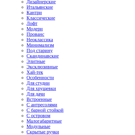
Дизайнерские
Итальянские
Кантри
Классические
Лофт
Модерн
Прованс
Неоклассика
Минимализм
Под старину
Скандинавские
Элитные
Эксклюзивные
Хай-тек
Особенности
Для студии
Для хрущевки
Для дачи
Встроенные
С антресолями
С барной стойкой
С островом
Малогабаритные
Модульные
Скрытые ручки