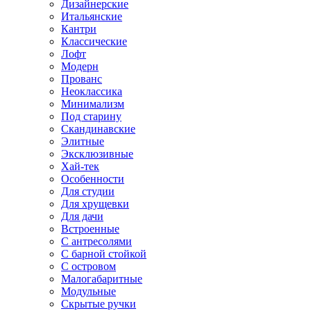
Дизайнерские
Итальянские
Кантри
Классические
Лофт
Модерн
Прованс
Неоклассика
Минимализм
Под старину
Скандинавские
Элитные
Эксклюзивные
Хай-тек
Особенности
Для студии
Для хрущевки
Для дачи
Встроенные
С антресолями
С барной стойкой
С островом
Малогабаритные
Модульные
Скрытые ручки