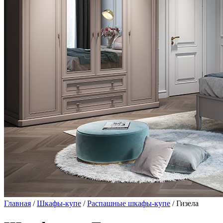
Главная
/
Шкафы-купе
/
Распашные шкафы-купе
/ Гизела