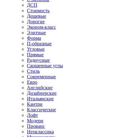
ДСП
Стоимость
Дешевые
Дорогие
Эконом-класс
Элитные
Форма
П-образные
Угловые
Прямые
Радиусные
Скошенные углы
Стиль
Современные
Евро
Английские
Дизайнерские
Итальянские
Кантри
Классические
Лофт
Модерн
Прованс
Неоклассика