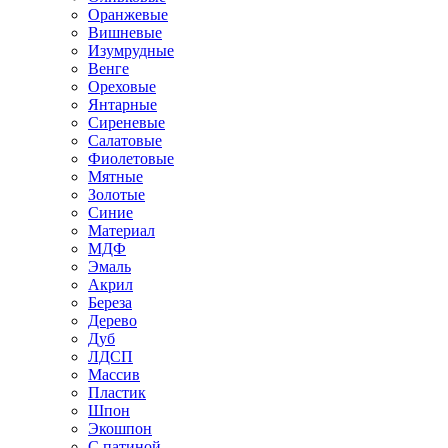
Оранжевые
Вишневые
Изумрудные
Венге
Ореховые
Янтарные
Сиреневые
Салатовые
Фиолетовые
Мятные
Золотые
Синие
Материал
МДФ
Эмаль
Акрил
Береза
Дерево
Дуб
ЛДСП
Массив
Пластик
Шпон
Экошпон
С патиной