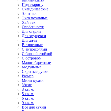
Минимализм
Под старину
Скандинавские
Элитные
Эксклюзивные
Хай-тек
Особенности
Для студии
Для хрущевки
Для дачи
Встроенные
С антресолями
С барной стойкой
С островом
Малогабаритные
Модульные
Скрытые ручки
Размер
Мини-кухни
Узкие
3 кв. м.
5 кв. м.
6 кв. м.
9 кв. м.
Все для кухни