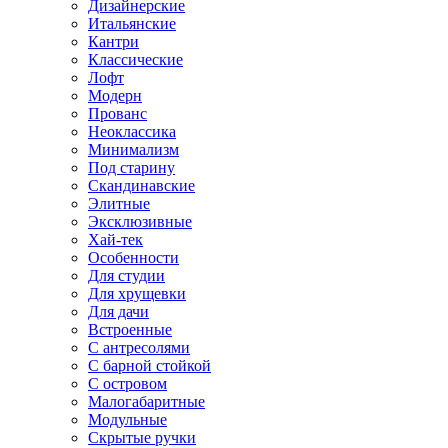
Дизайнерские
Итальянские
Кантри
Классические
Лофт
Модерн
Прованс
Неоклассика
Минимализм
Под старину
Скандинавские
Элитные
Эксклюзивные
Хай-тек
Особенности
Для студии
Для хрущевки
Для дачи
Встроенные
С антресолями
С барной стойкой
С островом
Малогабаритные
Модульные
Скрытые ручки