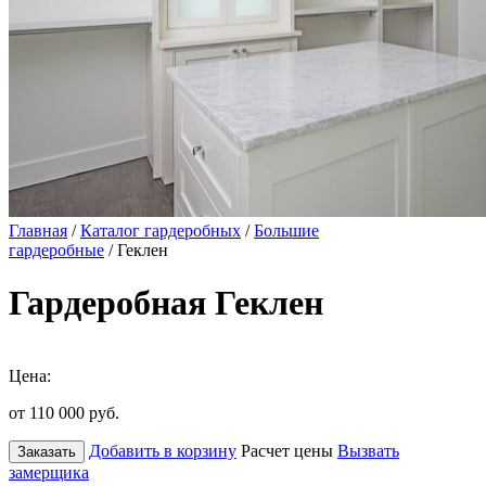
Главная
/
Каталог гардеробных
/
Большие
гардеробные
/ Геклен
Гардеробная Геклен
Цена:
от 110 000
руб.
Добавить в корзину
Расчет цены
Вызвать
Заказать
замерщика