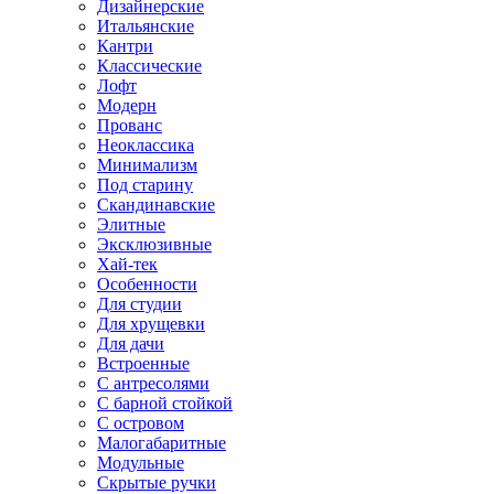
Дизайнерские
Итальянские
Кантри
Классические
Лофт
Модерн
Прованс
Неоклассика
Минимализм
Под старину
Скандинавские
Элитные
Эксклюзивные
Хай-тек
Особенности
Для студии
Для хрущевки
Для дачи
Встроенные
С антресолями
С барной стойкой
С островом
Малогабаритные
Модульные
Скрытые ручки