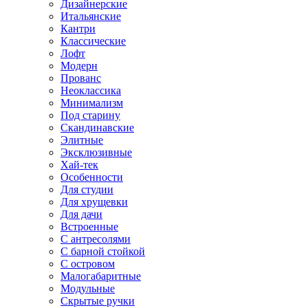
Дизайнерские
Итальянские
Кантри
Классические
Лофт
Модерн
Прованс
Неоклассика
Минимализм
Под старину
Скандинавские
Элитные
Эксклюзивные
Хай-тек
Особенности
Для студии
Для хрущевки
Для дачи
Встроенные
С антресолями
С барной стойкой
С островом
Малогабаритные
Модульные
Скрытые ручки