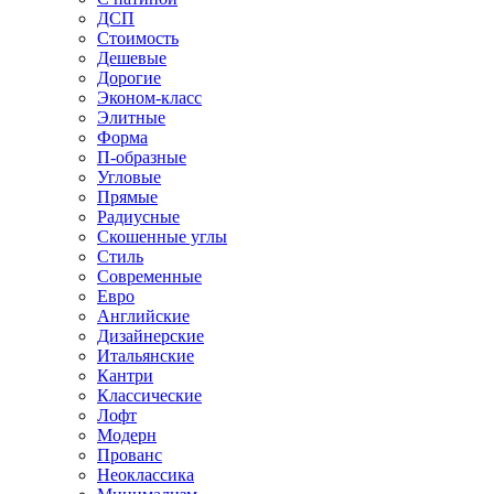
ДСП
Стоимость
Дешевые
Дорогие
Эконом-класс
Элитные
Форма
П-образные
Угловые
Прямые
Радиусные
Скошенные углы
Стиль
Современные
Евро
Английские
Дизайнерские
Итальянские
Кантри
Классические
Лофт
Модерн
Прованс
Неоклассика