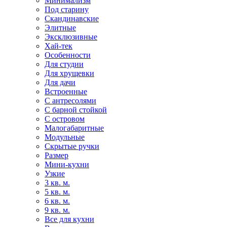
Минимализм
Под старину
Скандинавские
Элитные
Эксклюзивные
Хай-тек
Особенности
Для студии
Для хрущевки
Для дачи
Встроенные
С антресолями
С барной стойкой
С островом
Малогабаритные
Модульные
Скрытые ручки
Размер
Мини-кухни
Узкие
3 кв. м.
5 кв. м.
6 кв. м.
9 кв. м.
Все для кухни