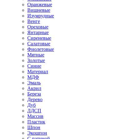
Оранжевые
Вишневые
Изумрудные
Венге
Ореховые
Янтарные
Сиреневые
Салатовые
Фиолетовые
Мятные
Золотые
Синие
Материал
МДФ
Эмаль
Акрил
Береза
Дерево
Дуб
ЛДСП
Массив
Пластик
Шпон
Экошпон
С патиной