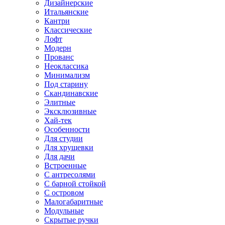
Дизайнерские
Итальянские
Кантри
Классические
Лофт
Модерн
Прованс
Неоклассика
Минимализм
Под старину
Скандинавские
Элитные
Эксклюзивные
Хай-тек
Особенности
Для студии
Для хрущевки
Для дачи
Встроенные
С антресолями
С барной стойкой
С островом
Малогабаритные
Модульные
Скрытые ручки