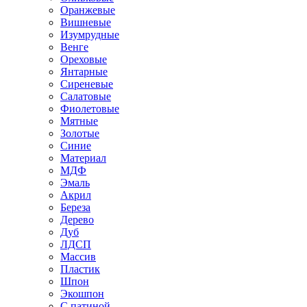
Оранжевые
Вишневые
Изумрудные
Венге
Ореховые
Янтарные
Сиреневые
Салатовые
Фиолетовые
Мятные
Золотые
Синие
Материал
МДФ
Эмаль
Акрил
Береза
Дерево
Дуб
ЛДСП
Массив
Пластик
Шпон
Экошпон
С патиной