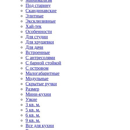
Минимализм
Под старину
Скандинавские
Элитные
Эксклюзивные
Хай-тек
Особенности
Для студии
Для хрущевки
Для дачи
Встроенные
С антресолями
С барной стойкой
С островом
Малогабаритные
Модульные
Скрытые ручки
Размер
Мини-кухни
Узкие
3 кв. м.
5 кв. м.
6 кв. м.
9 кв. м.
Все для кухни