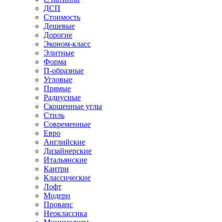
ДСП
Стоимость
Дешевые
Дорогие
Эконом-класс
Элитные
Форма
П-образные
Угловые
Прямые
Радиусные
Скошенные углы
Стиль
Современные
Евро
Английские
Дизайнерские
Итальянские
Кантри
Классические
Лофт
Модерн
Прованс
Неоклассика